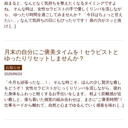
始まると、なんとなく気持ちを整えたくなるタイミングですよ
ね。 そんな時は、女性セラピストの手で優しくリンパを流しなが
ら、 ゆったり時間を過ごしてみませんか？ 「今日はちょっと甘え
たい…」なんて気持ちの日にもぴったりです！ 肩の力がスッと抜
け […]
月末の自分にご褒美タイムを！セラピストと
ゆったりリセットしませんか？
お知らせ
2026/06/24
「今月も頑張ったな…！」 そんな時こそ、ほんの少し贅沢な癒し
をどうぞ！ 女性セラピストがじっくりリンパを流しながら、疲れ
た身体をふわっと軽くするお手伝いをします。 程よく距離感が近
い癒しと、落ち着いた個室の組み合わせは、まさに“ご褒美時間”！
仕事モードから離れて、自然と心までゆるんでいく感覚を味わ […]