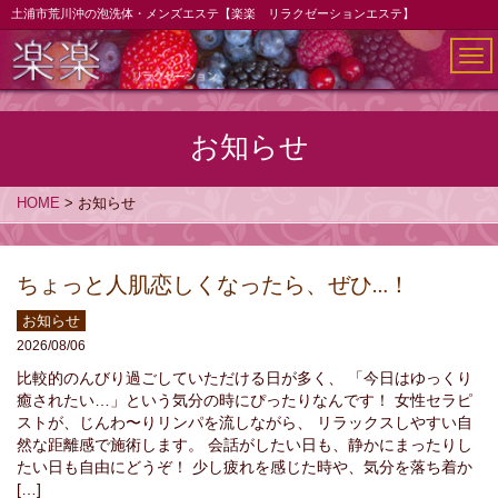
土浦市荒川沖の泡洗体・メンズエステ【楽楽 リラクゼーションエステ】
メ
ニ
ュ
ー
お知らせ
HOME
>
お知らせ
ちょっと人肌恋しくなったら、ぜひ…！
お知らせ
2026/08/06
比較的のんびり過ごしていただける日が多く、 「今日はゆっくり
癒されたい…」という気分の時にぴったりなんです！ 女性セラピ
ストが、じんわ〜りリンパを流しながら、 リラックスしやすい自
然な距離感で施術します。 会話がしたい日も、静かにまったりし
たい日も自由にどうぞ！ 少し疲れを感じた時や、気分を落ち着か
[…]