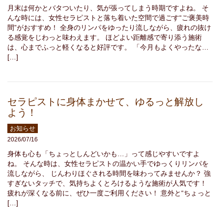
月末は何かとバタついたり、気が張ってしまう時期ですよね。 そ
んな時には、女性セラピストと落ち着いた空間で過ごす“ご褒美時
間”がおすすめ！ 全身のリンパをゆったり流しながら、疲れの抜け
る感覚をじわっと味わえます。 ほどよい距離感で寄り添う施術
は、心までふっと軽くなると好評です。 「今月もよくやったな…
[…]
セラピストに身体まかせて、ゆるっと解放し
よう！
お知らせ
2026/07/16
身体も心も「ちょっとしんどいかも…」って感じやすいですよ
ね。 そんな時は、女性セラピストの温かい手でゆっくりリンパを
流しながら、 じんわりほぐされる時間を味わってみませんか？ 強
すぎないタッチで、気持ちよくとろけるような施術が人気です！
疲れが深くなる前に、ぜひ一度ご利用ください！ 意外と“ちょっと
[…]